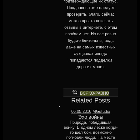
подтверждающие их статус.
Продавцов тоже следует
проверить, благо, сейчас
можно просто поискать
отзывы в интернете, с этим
проблем нет. Но все равно
будьте бдительны, ведь
даже на самых известных
аукционах иногда
попадаются подделки
дорогих монет.
This
📂
ВСЯКО-РАЗНО
entry
Related Posts
was
06.05.2016
MGstudio
posted
Эхо войны
in
Природа, победившая
войну. В одном леске когда-
то шел бой, возможно
погибали люди. На месте