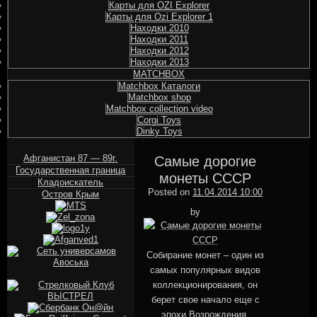
Карты для OZI Explorer
Карты для Ozi Explorer 1
Находки 2010
Находки 2011
Находки 2012
Находки 2013
MATCHBOX
Matchbox Каталоги
Matchbox shop
Matchbox collection video
Corgi Toys
Dinky Toys
Афганистан 87 — 89г.
Самые дорогие
Государственная граница
монеты СССР
Кладоискатель
Posted on
11.04.2014 10:00
Остров Крым
MGstudio
by
Собирание монет – один из
самых популярных видов
коллекционирования, он
берет свое начало еще с
эпохи Возрождения.