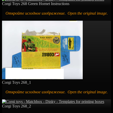
Corgi Toys 268 Green Hornet Instructions
Откройте исходное изображение. Open the original image.
Corgi Toys 268_1
Откройте исходное изображение. Open the original image.
Corgi Toys 268_2