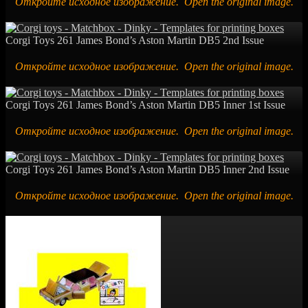
Откройте исходное изображение. Open the original image.
Corgi Toys 261 James Bond’s Aston Martin DB5 2nd Issue
Откройте исходное изображение. Open the original image.
Corgi Toys 261 James Bond’s Aston Martin DB5 Inner 1st Issue
Откройте исходное изображение. Open the original image.
Corgi Toys 261 James Bond’s Aston Martin DB5 Inner 2nd Issue
Откройте исходное изображение. Open the original image.