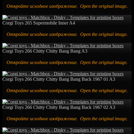
Откройте исходное изображение. Open the original image.
Corgi Toys 265 Supermobile Inner A4
Откройте исходное изображение. Open the original image.
Corgi Toys 266 Chitty Chitty Bang Bang A3
Откройте исходное изображение. Open the original image.
Corgi Toys 266 Chitty Chitty Bang Bang Back 1967 01 A3
Откройте исходное изображение. Open the original image.
Corgi Toys 266 Chitty Chitty Bang Bang Back 1967 02 A3
Откройте исходное изображение. Open the original image.