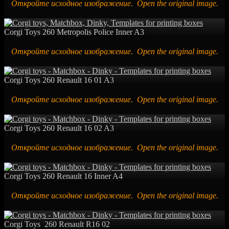
Откройте исходное изображение. Open the original image.
Corgi Toys 260 Metropolis Police Inner A3
Откройте исходное изображение. Open the original image.
Corgi Toys 260 Renault 16 01 A3
Откройте исходное изображение. Open the original image.
Corgi Toys 260 Renault 16 02 A3
Откройте исходное изображение. Open the original image.
Corgi Toys 260 Renault 16 Inner A4
Откройте исходное изображение. Open the original image.
Corgi Toys 260 Renault R16 02