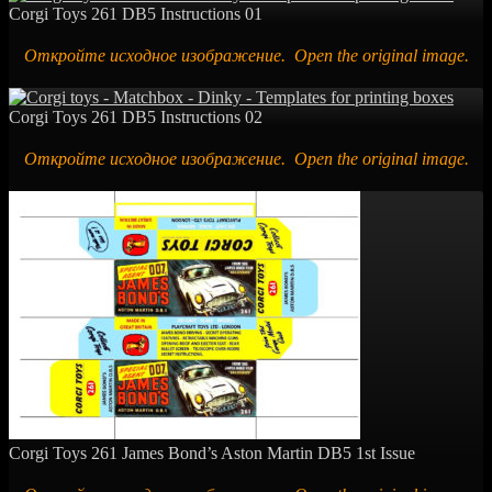
Corgi Toys 261 DB5 Instructions 01
Откройте исходное изображение. Open the original image.
Corgi Toys 261 DB5 Instructions 02
Откройте исходное изображение. Open the original image.
Corgi Toys 261 James Bond’s Aston Martin DB5 1st Issue