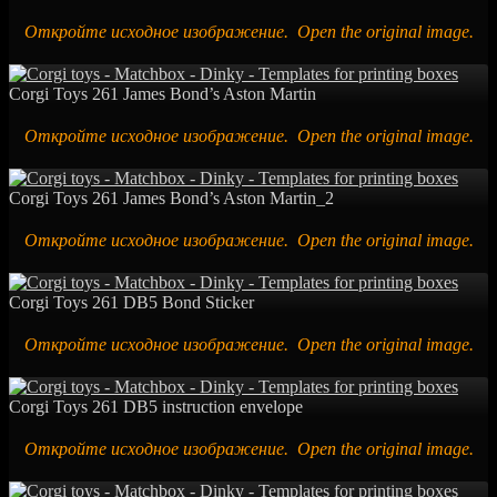
Откройте исходное изображение. Open the original image.
Corgi Toys 261 James Bond’s Aston Martin
Откройте исходное изображение. Open the original image.
Corgi Toys 261 James Bond’s Aston Martin_2
Откройте исходное изображение. Open the original image.
Corgi Toys 261 DB5 Bond Sticker
Откройте исходное изображение. Open the original image.
Corgi Toys 261 DB5 instruction envelope
Откройте исходное изображение. Open the original image.