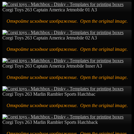
Corgi Toys 263 Captain America Jetmobile 01 A3
Откройте исходное изображение. Open the original image.
Corgi Toys 263 Captain America Jetmobile 02 A3
Откройте исходное изображение. Open the original image.
Corgi Toys 263 Captain America Jetmobile Inner A3
Откройте исходное изображение. Open the original image.
Corgi Toys 263 Marlin Rambler Sports Hatchbac
Откройте исходное изображение. Open the original image.
Corgi Toys 263 Marlin Rambler Sports Hatchback
Откройте исходное изображение. Open the original image.