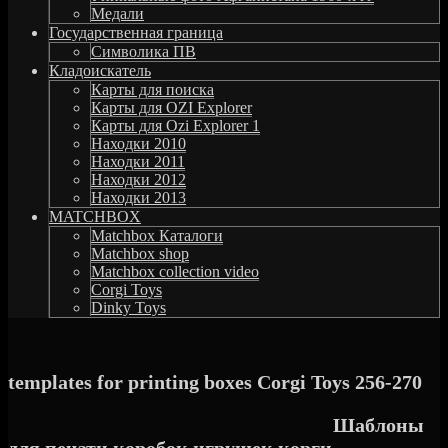
Медали
Государственная граница
Символика ПВ
Кладоискатель
Карты для поиска
Карты для OZI Explorer
Карты для Ozi Explorer 1
Находки 2010
Находки 2011
Находки 2012
Находки 2013
MATCHBOX
Matchbox Каталоги
Matchbox shop
Matchbox collection video
Corgi Toys
Dinky Toys
templates for printing boxes Corgi Toys 256-270
Шаблоны