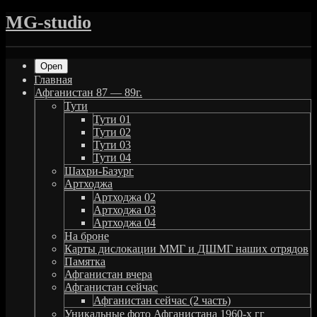
Skip
MG-studio
to
content
Shrunk
Expand
Primary
Open
Главная
Navigation
Афганистан 87 — 89г.
Тути
Тути 01
Тути 02
Тути 03
Тути 04
Шахри-Базург
Артходжа
Артходжа 02
Артходжа 03
Артходжа 04
На броне
Карты дислокации ММГ и ДШМГ наших отрядов
Памятка
Афганистан вчера
Афганистан сейчас
Афганистан сейчас (2 часть)
Уникальные фото Афганистана 1960-х гг