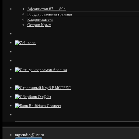
Афганистан 87 — 89г.
Государственная граница
Кладоискатель
Остров Крым
mgstudio@list.ru