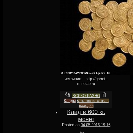
источник: http://garrett-
minelab.ru
This
and
📂
📎
ВСЯКО-РАЗНО
Клады
entry
металлоискатель
tagged
находки
was
Клад в 600 кг.
posted
монет
in
Posted on
04.05.2016 19:16
MGstudio