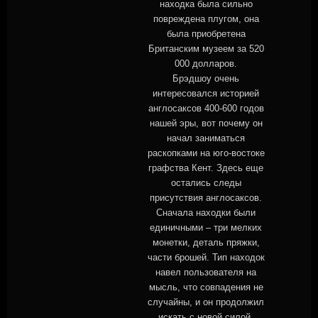
находка была сильно
повреждена плугом, она
была приобретена
Британским музеем за 520
000 долларов.
Брэдшоу очень
интересовался историей
англосаксов 400-600 годов
нашей эры, вот почему он
начал заниматься
раскопками на юго-востоке
графства Кент. Здесь еще
остались следы
присутствия англосаксов.
Сначала находки были
единичными – три мелких
монетки, деталь пряжки,
части брошей. Тип находок
навел пользователя на
мысль, что совпадения не
случайны, и он продолжил
искать с новой силой.