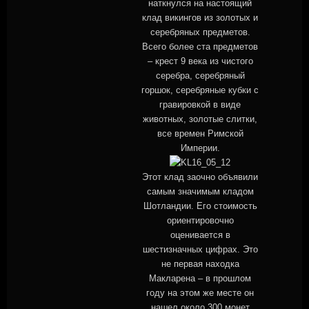
наткнулся на настоящий
клад викингов из золотых и
серебряных предметов.
Всего более ста предметов
– крест 9 века из чистого
серебра, серебряный
горшок, серебряные кубки с
гравировкой в виде
животных, золотые слитки,
все времен Римской
Империи.
Этот клад заочно объявили
самым значимым кладом
Шотландии. Его стоимость
ориентировочно
оценивается в
шестизначных цифрах. Это
не первая находка
Макларена – в прошлом
году на этом же месте он
нашел около 300 монет