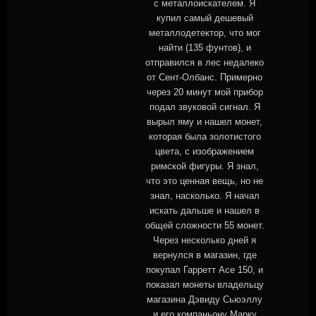
с металлоискателем. Я
купил самый дешевый
металлодетектор, что мог
найти (135 фунтов), и
отправился в лес недалеко
от Сент-Олбанс. Примерно
через 20 минут мой прибор
подал звуковой сигнал. Я
вырыл яму и нашел монет,
которая была золотистого
цвета, с изображением
римской фигуры. Я знал,
что это ценная вещь, но не
знал, насколько. Я начал
искать дальше и нашел в
общей сложности 55 монет.
Через несколько дней я
вернулся в магазин, где
покупал Гарретт Асе 150, и
показал монеты владельцу
магазина Дэвиду Сьюэллу
и его компаньону Марку