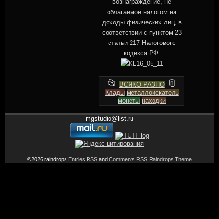
вознаграждение, не
облагаемое налогом на
доходы физических лиц, в
соответствии с пунктом 23
статьи 217 Налогового
кодекса РФ.
This
and
📂
📎
ВСЯКО-РАЗНО
Клады
entry
металлоискатель
tagged
монеты
находки
was
posted
mgstudio@list.ru
in
©2026 raindrops
Entries RSS
and
Comments RSS
Raindrops Theme