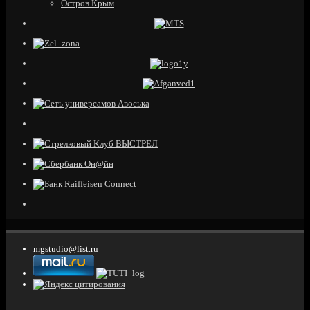
Остров Крым
mgstudio@list.ru