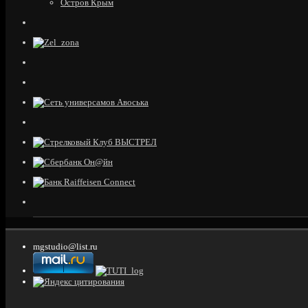
Остров Крым
mgstudio@list.ru