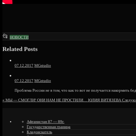
This
📂
НОВОСТИ
entry
Related Posts
was
posted
in
07.12.2017
MGstudio
07.12.2017
MGstudio
Проблема России не в том, что как то вот не получается накормить бедн
«
МЫ — СМОГЛИ! ОНИ НАМ НЕ ПРОСТИЛИ… ЮЛИЯ ВИТЯЗЕВА
Следую
Афганистан 87 — 89г.
Государственная граница
Кладоискатель