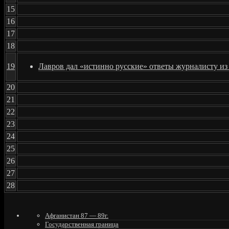
15
16
17
18
19
Лавров дал «истинно русские» ответы журналисту и
20
21
22
23
24
25
26
27
28
Афганистан 87 — 89г.
Государственная граница