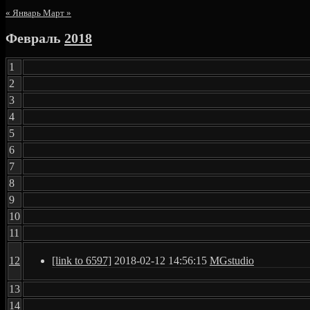
« Январь
Март »
Февраль
2018
1
2
3
4
5
6
7
8
9
10
11
12
[link to 6597]
2018-02-12 14:56:15
MGstudio
13
14