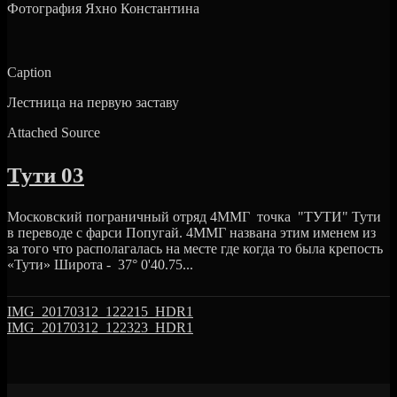
Фотография Яхно Константина
Caption
Лестница на первую заставу
Attached Source
Тути 03
Московский пограничный отряд 4ММГ точка "ТУТИ" Тути
в переводе с фарси Попугай. 4ММГ названа этим именем из
за того что располагалась на месте где когда то была крепость
«Тути» Широта - 37° 0'40.75...
IMG_20170312_122215_HDR1
IMG_20170312_122323_HDR1