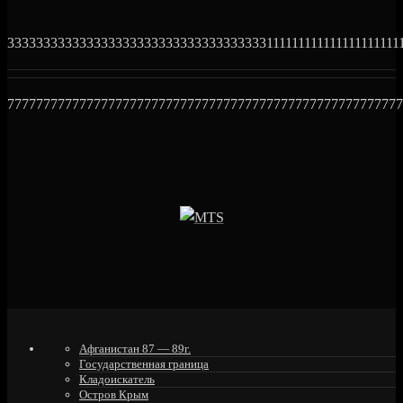
3333333333333333333333333333333333331111111111111111111111
7777777777777777777777777777777777777777777777777777777
Афганистан 87 — 89г.
Государственная граница
Кладоискатель
Остров Крым