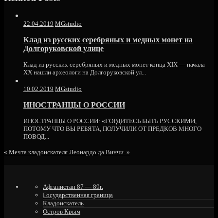
was
posted
in
22.04.2019
MGstudio
Клад из русских серебряных и медных монет на
Долгоруковской улице
Клад из русских серебряных и медных монет конца XIX — начала
XX нашли археологи на Долгоруковской ул...
10.02.2019
MGstudio
ИНОСТРАНЦЫ О РОССИИ
ИНОСТРАНЦЫ О РОССИИ: «ГОРДИТЕСЬ БЫТЬ РУССКИМИ,
ПОТОМУ ЧТО ВЫ РЕБЯТА, ПОЛУЧИЛИ ОТ ПРЕДКОВ МНОГО
ПОВОД...
«
Мечта кладоискателя
Леонардо да Винчи.
»
Афганистан 87 — 89г.
Государственная граница
Кладоискатель
Остров Крым