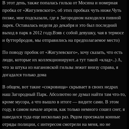
В этот день, также попалась гильза от Мосина и номерная
пробка от «Жигулевского», об этих пробках чуть ниже.Чуть
позже, мне подсказали, где в Загородном находился пивной
ларек. Оставалась неделя до декабря и это был последний
выход в парк в 2012 году.Взяв с собой девушку, чая в термосе
и буттербродов, мы отправились на предполагаемое место)
По поводу пробок от «Жигулевского», хочу сказать, что есть
люди, которые их коллекционируют..а тут такой «клад»..) А,
что за штука из нагановской гильзы лежит внизу справа, я
догадался только дома
В общем, вот такие «сокровища» скрывает в своих недрах
наш Загородный Парк. Абсолютно не думал найти там что-то,
кроме мусора, а что вышло в итоге — видите сами. В этом
году, в самом начале апреля, как только немного сошел снег, я
наведался туда еще несколько раз. Рядом проезжали конные
отряды полиции, с интересом смотрели на меня, но не