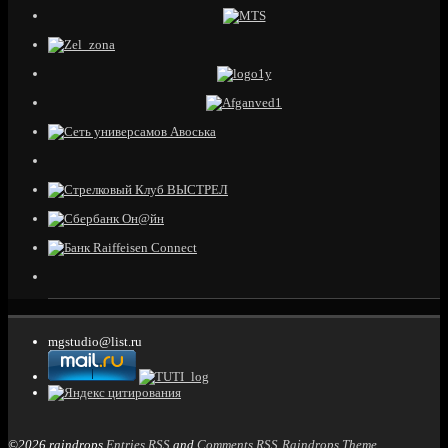
mgstudio@list.ru
©2026 raindrops
Entries RSS
and
Comments RSS
Raindrops Theme