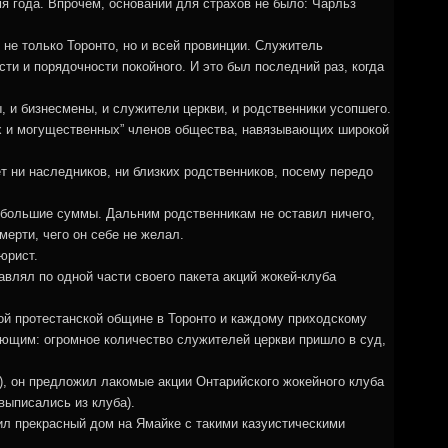
мя года. Впрочем, оснований для страхов не было: Чарльз
е только Торонто, но и всей провинции. Служитель
сти и порядочности покойного. И это был последний раз, когда
, и бизнесмены, и служители церкви, и родственники усопшего.
х и могущественных” членов общества, навязывающих широкой
т ни наследников, ни близких родственников, посему передо
ебольшие суммы. Дальним родственникам не оставил ничего,
мерти, чего он себе не желал.
юрист.
лял по одной части своего пакета акций жокей-клуба
ой протестанской общине в Торонто и каждому приходскому
яющим: огромное количество служителей церкви пришло в суд,
а), он предложил лакомые акции Онтарийского жокейного клуба
 выписались из клуба).
ил прекрасный дом на Ямайке с такими казуистическими