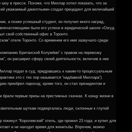
 шоу в прессе. Похоже, что Миллар хотел показать, что за
 сей уважаемый джентльмен создал прецедент для величайшей
к, а позже успешный студент, он получил много наград,
е впечатляющими были его успехи в юридической школе «Озгуд
рыл свой собственный офис в Торонто.
ком” отеле Торонто. Со временем его имя зазвучало среди
-компанию Британской Колумбии” с правом на перевозку
нк”, он расширил сферу своей деятельности, включив в нее
Миллар подал в суд, придравшись к каким-то процессуальным
рактике это с тех пор называется “надбавкой Миллара”).
ио приобрел пароход; кроме того, он стал президентом и
и брали первые призы на престижных скачках. К концу жизни в
язвительным шуткам подвергались люди, склонные к глупой
покинул “Королевский” отель, где прожил 23 года, и купил для
ботает и не находит время для женитьбы. Впрочем, можно