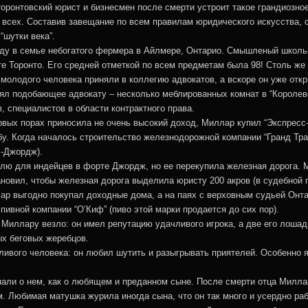
оронтовский юрист и бизнесмен после смерти устроит такое грандиозное
 всех. Составив завещание по всем правилам юридического искусства,
“шутки века”.
ду в семье небогатого фермера в Айлмере, Онтарио. Смышленый школьни
е Торонто. Его средней отметкой по всем предметам была 98! Столь ж
 молодого человека приняли в коллегию адвокатов, а вскоре он уже отк
ял подобающее адвокату – несколько меблированных комнат в “Королевс
 специалистов в области контрактного права.
рвых порах приносила не очень высокий доход, Миллар купил “Экспресс
бу. Когда началось строительство железнодорожной компании “Гранд Тра
-Джордж).
млю для индейцев в форте Джордж, но ее перекупила железная дорога. 
новил, чтобы железная дорога выделила юристу 200 акров (в судебной п
ар выгодно покупал доходные дома, а на паях с верховным судьей Онтар
пивной компании “О’Киф” (пиво этой марки продается до сих пор).
Миллару везло: он имел репутацию удачливого игрока, а две его лошад
х беговых жеребцов.
ливого человека: он любил шутить и разыгрывать приятелей. Особенно 
ли о нем, как о любящем и преданном сыне. После смерти отца Миллар 
. Любимая матушка журила иногда сына, что он так много и усердно ра