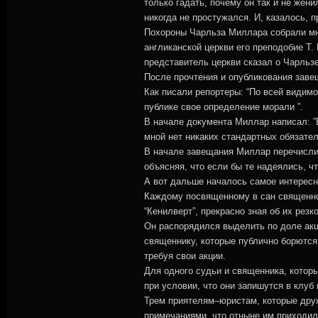
только гадать, почему он так и не жен
никогда не простужался. И, казалось, 
Похороны Чарльза Миллара собрали мно
англиканской церкви его преподобие Т.
представитель церкви сказал о Чарльз
После прочтения и опубликования завещ
Как писали репортеры: “По всей види
публике свое определение морали ”.
В начале документа Миллар написал: ”В
мной нет никаких стандартных обязател
В начале завещания Миллар перечислил
объясняя, что если бы те надеялись, чт
А вот дальше началось самое интересно
Каждому посвященному в сан священнос
“Кенилверт”, прекрасно зная об их рез
Он распорядился выделить по доле акц
священнику, которые публично борются
требуя свои акции.
Для одного судьи и священника, которы
при условии, что они запишутся в клуб 
Трем приятелям–юристам, которые друж
примечаниями, что отныне им приходило