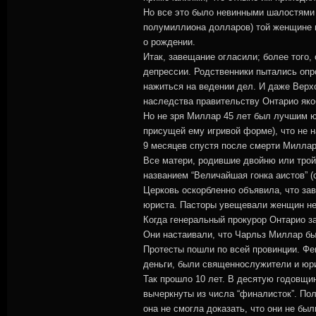
Но все это было невинными шалостями 
полумиллиона долларов) той женщине в 
о рождении.
Итак, завещание огласили; более того,
депрессии. Родственники пытались опр
нажиться на ведении дел. И даже Верх
наследства правительству Онтарио яко
Но не зря Миллар 45 лет был лучшим ю
присущей ему игривой форме), что не 
9 месяцев спустя после смерти Миллара
Все матери, родившие двойню или трой
названием “Величайшая гонка аистов” (
Церковь оскорбленно объявила, что за
юриста. Пасторы увещевали женщин не п
Когда генеральный прокурор Онтарио з
Они настаивали, что Чарльз Миллар бы
Протесты пошли по всей провинции. Фе
деньги, были священнослужители и юр
Так прошло 10 лет. В десятую годовщи
вычеркнуты из числа “финалисток”. Пол
она не смогла доказать, что они не б