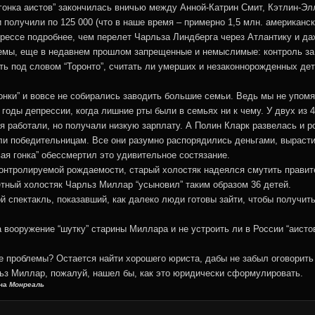
 гонка аистов” закончилась вничью между Анной-Катрин Смит, Кэтлин-Э
и получили по 125 000 (что в наше время – примерно 1,5 млн. американс
прессе подробнее, чем перелет Чарльза Линдберга через Атлантику и д
темы, еще в недавнем прошлом запрещенные и немыслимые: контроль за
ать под словом “Торонто”, считать ли умерших и незаконнорожденных де
онки” и вовсе не собирались заводить большие семьи. Ведь мы не упомян
 годы депрессии, когда лишние рты были в семьях ни к чему. У двух из
я работали, но получали низкую зарплату. А Полин Кларк развелась и р
ли победительницам. Все они разумно распорядились деньгами, вырастив
я гонка” обессмертил это удивительное состязание.
контролируемой рождаемости, старый холостяк надеялся смутить правит
етный холостяк Чарльз Миллар “усыновил” таким образом 36 детей.
й спектакль, показавший, как далеко люди готовы зайти, чтобы получи
а вооружение “шутку” старины Миллара и не устроить ли в России “аисто
 проблемы? Остается найти хорошего юриста, дабы не забыл оговорить 
льз Миллар, пожалуй, нашел бы, как это юридически сформулировать.
ина
Монреаль