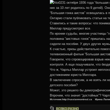
31 октября 1936 года “большая
них за 10 лет родилось по 9 детей). Он
“Большая гонка аистов” освещалась в 
Онтарио стали публиковать статьи на 
Ставились и такие вопросы: что поним
Миллар предусмотрел все.
По иронии судьбы, многие участницы “г
половина “аистовых гонок” пришлась на
сидели на пособии. У двух других мужь
К счастью, призы действительно помог
телевизионный фильм “Большая аистова
Говорили, что спровоцировав взрыв не
контроля. А еще пошучивали, что безд
Что ж, Чарльз Миллар устроил неплохо
достижением юриста Миллара.
В заключение спросим, а не взять ли н
детского пособия?
Может, это решило бы демографические
Впрочем, что значит “достойных”? Чар
Источник:http://russianmontreal.ca Ирина Лап
This
📂
ВСЯКО-РАЗНО