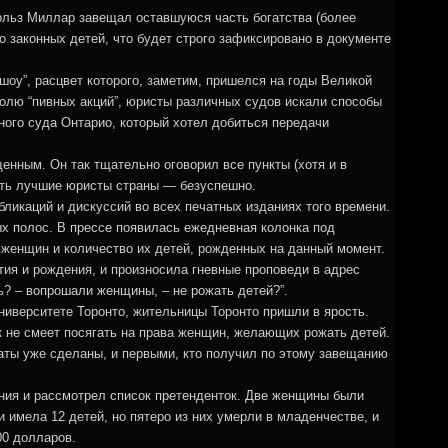
рльз Миллар завещал оставшуюся часть богатства (более
о законных детей, что будет строго зафиксировано в документе
шоу”, расцвет которого, заметим, пришелся на годы Великой
олю “пивных акций”, юристы различных судов искали способы
ного суда Онтарио, который хотел добиться передачи
енным. Он так тщательно оговорил все пункты (хотя и в
лать лучшие юристы страны — безуспешно.
бликаций и дискуссий во всех печатных изданиях того времени.
ых полос. В прессе появилась ежедневная колонка под
и женщин и количество их детей, рожденных на данный момент.
тия и рождения, и произносила гневные проповеди в адрес
ь? – вопрошали женщины, – не рожать детей?”.
иверситете Торонто, жительницы Торонто пришли в ярость.
к не смеет посягать на права женщин, желающих рожать детей.
аты уже сделаны, и первыми, кто получил по этому завещанию
ния и рассмотрел список претенденток. Две женщины были
 имела 12 детей, но пятеро из них умерли в младенчестве, и
00 долларов.