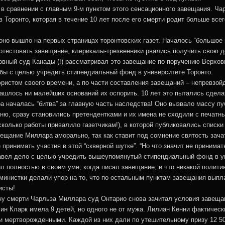
в сравнении с главным 9-м пунктом этого сенсационного завещания. Ча
Торонто, которая в течение 10 лет после его смерти родит больше всег
 оно вышло на первых страницах торонтовских газет. Началось “большое 
отестовать завещание, клерикалы-трезвенники рвались получить свою д
овный суд Канады (!) рассматривал это завещание по поручению Верхов
бы с целью учредить стипендиальный фонд в университете Торонто.
ристом своего времени, а по части составления завещаний – непревзойд
нашлось ни малейших оснований их оспорить. 10 лет это пытались сде
 началась “битва” за главную часть наследства! Оно вызвало массу пу
ню, сразу становились претендентками и их имена не сходили с печатн
сколько работы привалило газетчикам!), в которой публиковались списк
вещание Миллара аморально, так как ставит под сомнение святость зача
ринимать участия в этой “скверной шутке”. “Но что значит не принимат
авел дело с целью учредить вышеупомянутый стипендиальный фонд в ун
л полностью в своем уме, когда писал завещание, и что никакой полити
министки делали упор на то, что по остальным пунктам завещания выпл
исты!
ну смерти Чарльза Миллара суд Онтарио снова зачитал условия завеща
ин Кларк имела 9 детей, но одного не от мужа. Лилиан Кенни фактически
ыли мертворожденными. Каждой из них дали по утешительному призу 12 5