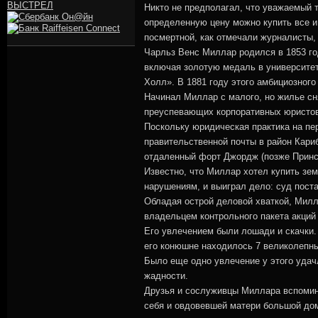
Никто не предполагал, что уважаемый т
определенную цену можно купить все и
посмертной, как отмечали журналисты, 
Чарльз Венс Миллар родился в 1853 го
включая золотую медаль в университет
Холл». В 1881 году этого амбициозного
Начинал Миллар с малого, но жилье сн
преуспевающих корпоративных юристов,
Поскольку юридическая практика на пе
правительственной почты в район Кари
отдаленный форт Джордж (позже Принс
Известно, что Миллар хотел купить зе
нарушениям, и выиграл дело: суд поста
Обладая острой деловой хваткой, Милл
владельцем контрольного пакета акций 
Его увлечением были лошади и скачки. 
его конюшне находилось 7 великолепны
Было еще одно увлечение у этого удач
жадности.
Друзья и сослуживцы Миллара вспомина
себя и овдовевшей матери большой дом