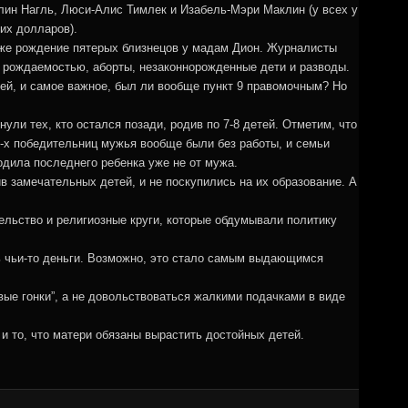
ллин Нагль, Люси-Алис Тимлек и Изабель-Мэри Маклин (у всех у
ких долларов).
аже рождение пятерых близнецов у мадам Дион. Журналисты
 рождаемостью, аборты, незаконнорожденные дети и разводы.
тей, и самое важное, был ли вообще пункт 9 правомочным? Но
ули тех, кто остался позади, родив по 7-8 детей. Отметим, что
 4-х победительниц мужья вообще были без работы, и семьи
одила последнего ребенка уже не от мужа.
 замечательных детей, и не поскупились на их образование. А
ельство и религиозные круги, которые обдумывали политику
ть чьи-то деньги. Возможно, это стало самым выдающимся
вые гонки”, а не довольствоваться жалкими подачками в виде
и то, что матери обязаны вырастить достойных детей.