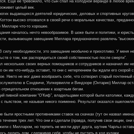
ился. Еще ее тревожило, что сын спал на холодной веранде в любое вре
проживет целый век.
гих выдающихся деятелей юридических, деловых и спортивных кругов н
 Коттон высоко отозвался в своей речи о моральных качествах, преданно
е Милларе что-то хорошее.
ания началось нечто невообразимое. В шоке были и политики, и юристы
мости, вызывающее завещание Миллара предназначено развлечь “высоки
 силу необходимости, это завещание необычно и прихотливо. У меня не
ьств о том, как распорядиться своей собственностью после смерти”.
 нескольких своих верных помощников и сотрудников и назначил им н
о он им что-нибудь оставит, то они с нетерпением бы ждали его скорой с
е. Никто не мог даже вообразить себе, что сотворил старый почтенный 
лужителю в Сэндвиче, Уолкервилле и Виндзоре (Онтарио) Миллар остав
ко отрицательном отношении к азартным бегам.
ий пивной компании “О’Киф”, владельцами которой были католики, кажд
 с пьяством, не называя никого поименно. Результат оказался ошеломл
е были яростными противниками ставок на скачках (тут он назвал имен
в течение трех лет. Что они и сделали (правда, получив свои акции, они
или с Милларом, но терпеть не могли друг друга, шутник Чарльз остав
сь делить дом, сдерживая себя, чтобы не пустить в ход кулаки.