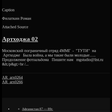
Caption
Филаткин Роман
Attached Source
Артходжа 02
Московский пограничный отряд 4ММГ - "ТУТИ" на
Артходже Была война, а мы такие были молодые…..
Продолжение фотоальбома Пишите нам mgstudio@list.ru
&lt;/p&gt;<br /...
AR_arx0264
AR_arx0266
Афганистан 87 — 89г.