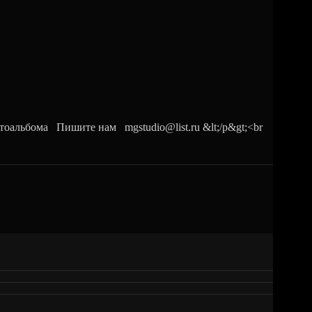
льбома Пишите нам mgstudio@list.ru &lt;/p&gt;<br