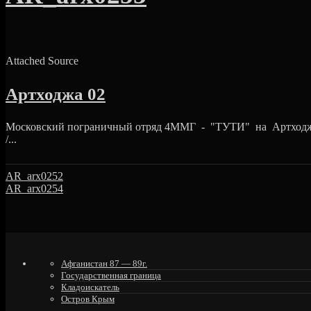
Attached Source
Артходжа 02
Московский пограничный отряд 4ММГ - "ТУТИ" на Артходже 
/...
AR_arx0252
AR_arx0254
Афганистан 87 — 89г.
Государственная граница
Кладоискатель
Остров Крым