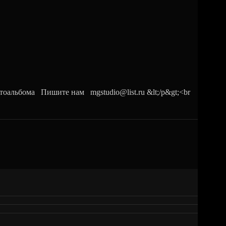
льбома Пишите нам mgstudio@list.ru &lt;/p&gt;<br