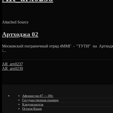
Attached Source
Артходжа 02
Московский пограничный отряд 4ММГ - "ТУТИ" на Артходже 
/...
AR_arx0237
AR_arx0239
Афганистан 87 — 89г.
Государственная граница
Кладоискатель
Остров Крым