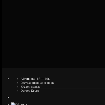
Афганистан 87 — 89г.
Государственная граница
Кладоискатель
Остров Крым