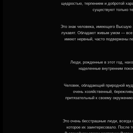
щедростью, терпением и добротой хара
существуют только те
Это знак человека, имеющего Высшую з
лукавят. Обладают живым умом — все 
имеют нервный, часто подвержены пе
Люди, рожденные в этот год, нах
наделенные внутренним покое
Человек, обладающий природной мудр
очень хозяйственный, бережливы
притязательный к своему окружению
Это очень бесстрашные люди, всегда г
которое их заинтересовало. После 