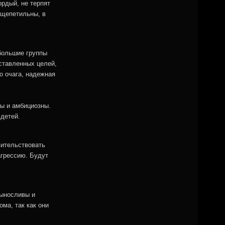
рдый, не терпят
 щепетильны, в
 большие группы
оставленных целей,
о очага, надежная
ны и амбициозны.
 детей.
вительствовать
агрессию. Будут
выносливы и
ма, так как они