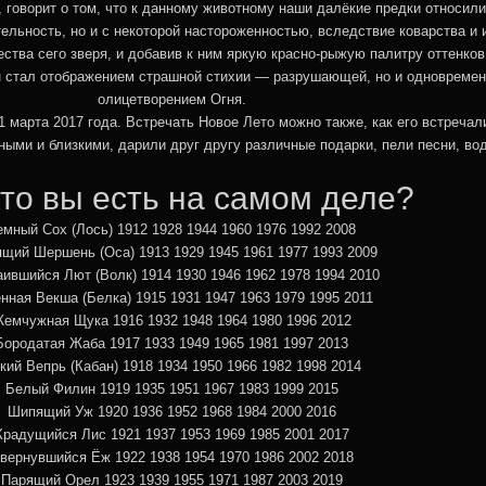
, говорит о том, что к данному животному наши далёкие предки относил
тельность, но и с некоторой настороженностью, вследствие коварства и 
ества сего зверя, и добавив к ним яркую красно-рыжую палитру оттенков
н стал отображением страшной стихии — разрушающей, но и одноврем
олицетворением Огня.
 марта 2017 года. Встречать Новое Лето можно также, как его встречал
ыми и близкими, дарили друг другу различные подарки, пели песни, во
 вы есть на самом деле?
емный Сох (Лось) 1912 1928 1944 1960 1976 1992 2008
щий Шершень (Оса) 1913 1929 1945 1961 1977 1993 2009
ившийся Лют (Волк) 1914 1930 1946 1962 1978 1994 2010
нная Векша (Белка) 1915 1931 1947 1963 1979 1995 2011
емчужная Щука 1916 1932 1948 1964 1980 1996 2012
Бородатая Жаба 1917 1933 1949 1965 1981 1997 2013
кий Вепрь (Кабан) 1918 1934 1950 1966 1982 1998 2014
Белый Филин 1919 1935 1951 1967 1983 1999 2015
Шипящий Уж 1920 1936 1952 1968 1984 2000 2016
Крадущийся Лис 1921 1937 1953 1969 1985 2001 2017
вернувшийся Ёж 1922 1938 1954 1970 1986 2002 2018
Парящий Орел 1923 1939 1955 1971 1987 2003 2019