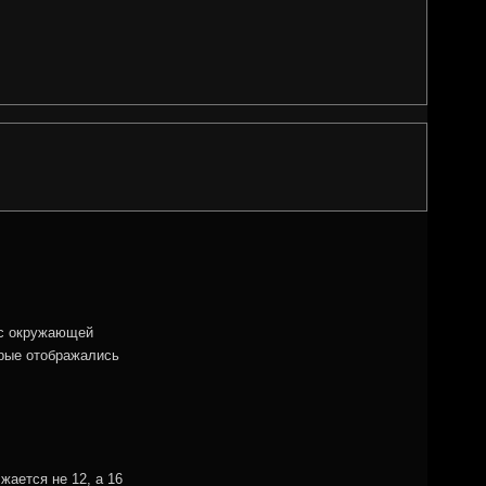
 с окружающей
орые отображались
жается не 12, а 16