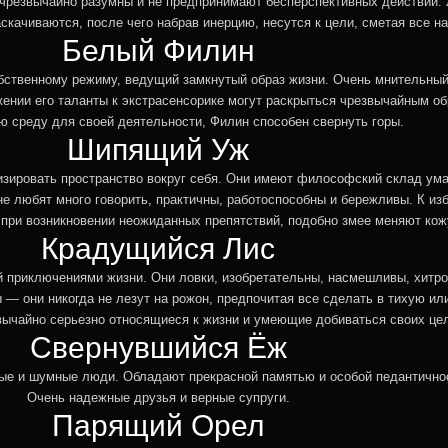
чрезвычайно разумны и не предпринимают бесперспективных действий. 
скачиваются, после чего набрав инерцию, несутся к цели, сметая все на
Белый Филин
бственному режиму, ведущий замкнутый образ жизни. Очень мнительный
жении его таланты к экстрасенсорике могут раскрыться чрезвычайным о
 среду для своей деятельности, Филин способен свернуть горы.
Шипящий Уж
ировать пространство вокруг себя. Они имеют философский склад ума,
не любят много говорить, практичны, работоспособны и бережливы. К из
и при возникновении неожиданных препятствий, подобно змее меняют кож
Крадущийся Лис
й приключениями жизни. Они ловки, изобретательны, насмешливы, хитр
— они никогда не лезут на рожон, предпочитая все сделать в тихую ил
вычайно серьезно относящиеся к жизни и умеющие добиваться своих це
Свернувшийся Ёж
ые и шумные люди. Обладают прекрасной памятью и особой педантично
Очень надежные друзья и верные супруги.
Парящий Орел