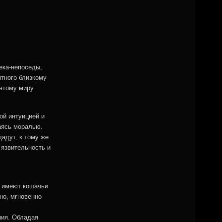
ека-непоседы,
ятного близкому
этому миру.
ой интуицией и
аясь моралью.
адут, к тому же
 язвительность и
и имеют кошачьи
но, мгновенно
ния. Обладая