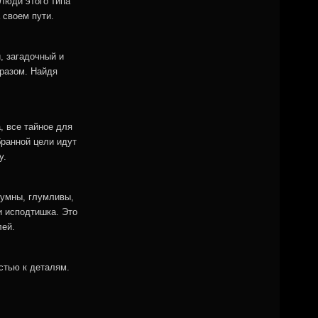
Люди этого типа
 своем пути.
, загадочный и
бразом. Найдя
 все тайное для
бранной цели идут
у.
оумны, глумливы,
и исподтишка. Это
лей.
стью к деталям.