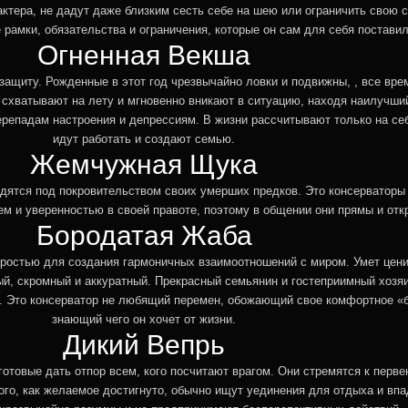
ктера, не дадут даже близким сесть себе на шею или ограничить свою 
 рамки, обязательства и ограничения, которые он сам для себя поставил
Огненная Векша
ащиту. Рожденные в этот год чрезвычайно ловки и подвижны, , все врем
схватывают на лету и мгновенно вникают в ситуацию, находя наилучши
репадам настроения и депрессиям. В жизни рассчитывают только на себ
идут работать и создают семью.
Жемчужная Щука
одятся под покровительством своих умерших предков. Это консерваторы 
м и уверенностью в своей правоте, поэтому в общении они прямы и отк
Бородатая Жаба
остью для создания гармоничных взаимоотношений с миром. Умет ценит
й, скромный и аккуратный. Прекрасный семьянин и гостеприимный хозяи
. Это консерватор не любящий перемен, обожающий свое комфортное «б
знающий чего он хочет от жизни.
Дикий Вепрь
отовые дать отпор всем, кого посчитают врагом. Они стремятся к перве
того, как желаемое достигнуто, обычно ищут уединения для отдыха и вп