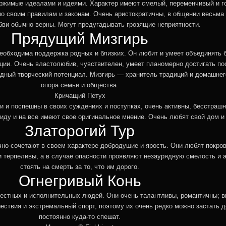
ржимые идеалами и идеями. Характер имеют смелый, переменчивый и го
по своим правилам и законам. Очень аристократичны, в общении весьма
ви обычно верны. Могут предугадывать грозящие неприятности.
Прядущий Мизгирь
 необходима поддержка родных и близких. Он любит и умеет объединять
ации. Очень властолюбив, чувствителен, умеет планомерно достигать п
ядный творческий потенциал. Мизгирь — хранитель традиций и домашнег
опора семьи и общества.
Кричащий Петух
и и поспешны в своих суждениях и поступках, очень активны, бесстраш
иду и на все имеют свое оригинальное мнение. Очень любят свой дом и
Златорогий Тур
чно сочетают в своем характере добродушие и ярость. Они любят покро
 терпеливы, а в случае опасности проявляют незаурядную смелость и 
стоять на смерть за то, что им дорого.
Огнегривый Конь
 честных и исполнительных людей. Они очень талантливы, романтичны; 
ствия и экстремальный спорт, поэтому их очень редко можно застать до
постоянно куда-то спешат.