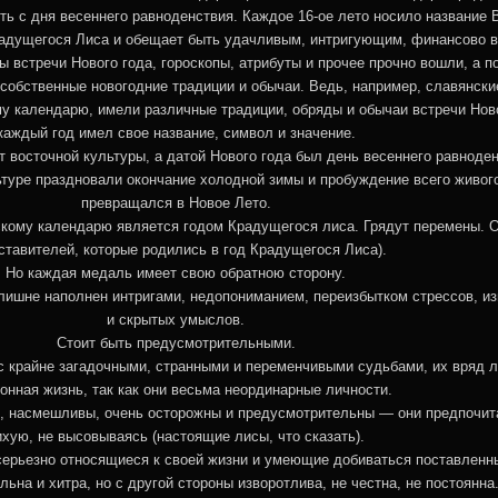
есть с дня весеннего равноденствия. Каждое 16-ое лето носило название 
радущегося Лиса и обещает быть удачливым, интригующим, финансово 
ы встречи Нового года, гороскопы, атрибуты и прочее прочно вошли, а 
 собственные новогодние традиции и обычаи. Ведь, например, славянски
у календарю, имели различные традиции, обряды и обычаи встречи Ново
каждый год имел свое название, символ и значение.
от восточной культуры, а датой Нового года был день весеннего равноден
ьтуре праздновали окончание холодной зимы и пробуждение всего живого
превращался в Новое Лето.
скому календарю является годом Крадущегося лиса. Грядут перемены. 
ставителей, которые родились в год Крадущегося Лиса).
Но каждая медаль имеет свою обратною сторону.
лишне наполнен интригами, недопониманием, переизбытком стрессов, и
и скрытых умыслов.
Стоит быть предусмотрительными.
 крайне загадочными, странными и переменчивыми судьбами, их вряд л
онная жизнь, так как они весьма неординарные личности.
ы, насмешливы, очень осторожны и предусмотрительны — они предпочит
ихую, не высовываясь (настоящие лисы, что сказать).
серьезно относящиеся к своей жизни и умеющие добиваться поставленн
льна и хитра, но с другой стороны изворотлива, не честна, не постоянна