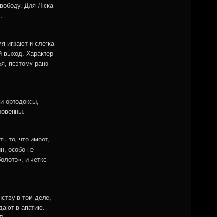
свободу. Для Люка
.
я играют и слегка
й выход. Характер
я, поэтому рано
и ортодоксы,
ровенны.
ь то, что имеет,
н, особо не
олото», и четко
нству в том деле,
адают в апатию.