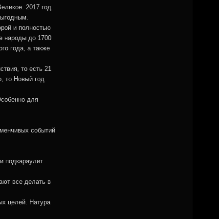
Великое. 2017 год
выгодным.
порой и полностью
е народы до 1700
го года, а также
ствия, то есть 21
, то Новый год
Особенно для
зменчивых событий
и подкараулит
ают все делать в
ых целей. Натура
.