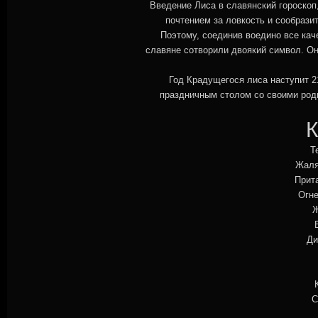
Введение Лиса в славянский гороскоп
почтением за ловкость и сообрази
Поэтому, соединив воедино все кач
славяне сотворили двоякий символ. О
Год Крадущегося лиса наступит 21
праздничным столом со своими родн
Кто
Т
Жаля
Прита
Огне
Ж
Ди
С