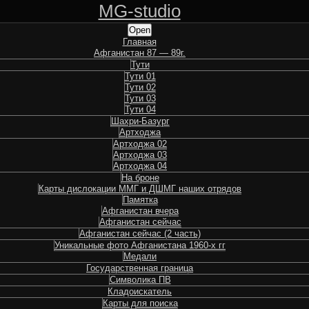
Skip
MG-studio
to
content
Shrunk
Expand
Open
Главная
Афганистан 87 — 89г.
Тути
Тути 01
Тути 02
Тути 03
Тути 04
Шахри-Базург
Артходжа
Артходжа 02
Артходжа 03
Артходжа 04
На броне
Карты дислокации ММГ и ДШМГ наших отрядов
Памятка
Афганистан вчера
Афганистан сейчас
Афганистан сейчас (2 часть)
Уникальные фото Афганистана 1960-х гг
Медали
Государственная граница
Символика ПВ
Кладоискатель
Карты для поиска