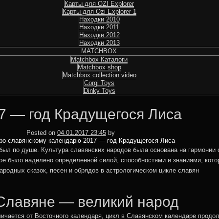
Карты для OZI Explorer
Карты для Ozi Explorer 1
Находки 2010
Находки 2011
Находки 2012
Находки 2013
MATCHBOX
Matchbox Каталоги
Matchbox shop
Matchbox collection video
Corgi Toys
Dinky Toys
7 — год Крадущегося Лиса
MGstudio
Posted on
04.01.2017 23:45
by
ро-славянскому календарю 2017 — год Крадущегося Лиса
был по душе. Культура славянских народов была основана на гармонии
ое было наделено определенной силой, способностями и знаниями, кот
ародных сказок, песен и обрядов в астрологическом цикле славян
авяне — великий народ
ичается от Восточного календаря, цикл в Славянском календаре продол