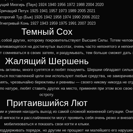
ущий Мизгирь (Паук) 1924 1940 1956 1972 1988 2004 2020
Кричащий Петух 1925 1941 1957 1973 1989 2005 2021
аторогий Тур (Бык) 1926 1942 1958 1974 1990 2006 2022
Огнегривый Конь 1927 1943 1959 1975 1991 2007 2023
Темный Сох
 собой других, которому покровительствуют Высшие Силы. Тотем челов
авливающегося на достигнутых высотах, очень часто непонятого и непон
 сомневаться в своих затеях, и раздумывать, тем больше сможет дать 
Жалящий Шершень
ень активны, много суетятся и любят пошуметь. Шершни обладают сильн
ться поставленной цели они используют любые средства, не заморачив
ять, чрезвычайно бережливы и ревнивы — своего никому никогда не отд
по натуре, любят ставить других на место, применяя при этом всю свою
остроту.
Притаившийся Лют
ии и умения находить выход из самой сложной жизненной ситуации. Он
й мягкости и расслабленности могут проявить себя очень резко и внезап
мобилизоваться и показать свои когти и клыки.
 поддерживать порядок, но другим не прощают ни малейшего его наруше