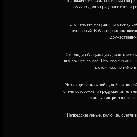
В спокойном своем состоянии Вепри 
обычно долго прицениваются и ра
Это человек живущий по своему со
суеверный. В благоприятном окру
дружественную
Это люди обладающие даром гармониз
них важнее явного. Немного скрытны, 
настойчиво, но гибко 
Это люди загадочной судьбы и полно
очень осторожны и предусмотрительны 
умелые интриганы, чрез
Непредсказуемые, колючие, суетлив