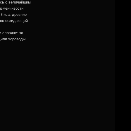
ись с величайшим
изменчивости.
 Лиса, древние
енно созидающей —
и славяне: за
дили хороводы.