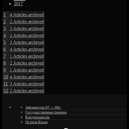
Year
to
Link
2017
Archives
to
Year
Year
1
4 Articles archived
Archives
Archives
2
2 Articles archived
3
3 Articles archived
4
2 Articles archived
5
3 Articles archived
6
4 Articles archived
7
1 Articles archived
8
2 Articles archived
9
1 Articles archived
10
4 Articles archived
11
3 Articles archived
12
2 Articles archived
Афганистан 87 — 89г.
Государственная граница
Кладоискатель
Остров Крым