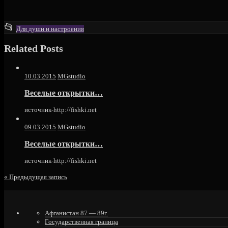
This
📂
Для души и настроения
entry
Related Posts
was
posted
in
10.03.2015
MGstudio
Веселые открытки…
источник-http://fishki.net
09.03.2015
MGstudio
Веселые открытки…
источник-http://fishki.net
«
Предыдущая запись
Афганистан 87 — 89г.
Государственная граница