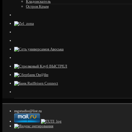
Кладоискатель
Остров Крым
mgstudio@list.ru