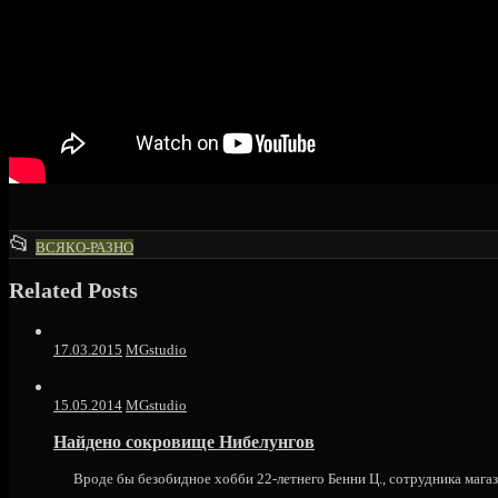
This
📂
ВСЯКО-РАЗНО
entry
Related Posts
was
posted
in
17.03.2015
MGstudio
15.05.2014
MGstudio
Найдено сокровище Нибелунгов
Вроде бы безобидное хобби 22-летнего Бенни Ц., сотрудника магази