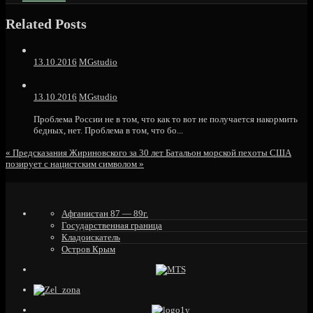
entry
Related Posts
was
posted
in
13.10.2016
MGstudio
13.10.2016
MGstudio
Проблема России не в том, что как то вот не получается накормить
бедных, нет. Проблема в том, что бо...
«
Предсказания Жириновского за 30 лет
Батальон морской пехоты США
позирует с нацистским символом
»
Афганистан 87 — 89г.
Государственная граница
Кладоискатель
Остров Крым