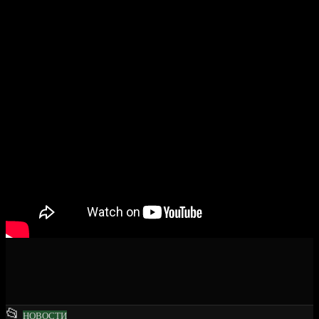
This
📂
НОВОСТИ