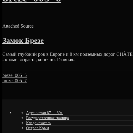
Attached Source
Замок Брезе
Cамый глубокий ров в Европе и 8 км подземных дорог CHÂTE
- кроме возраста, конечно. Главная...
breze_005_5
breze_005_7
Афганистан 87 — 89г.
Государственная граница
Кладоискатель
Остров Крым