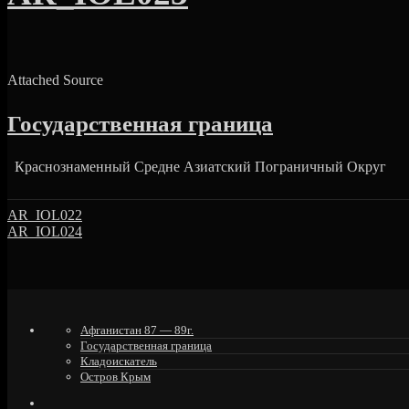
Attached Source
Государственная граница
Краснознаменный Средне Азиатский Погра
AR_IOL022
AR_IOL024
Афганистан 87 — 89г.
Государственная граница
Кладоискатель
Остров Крым