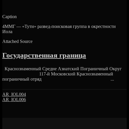
Caption
4ММГ — «Тути» развед-поисковая группа в окрестности
Иола
Attached Source
Государственная граница
Краснознаменный Средне Азиатский Пограничный Округ
117-й Московский Краснознаменный
пограничный отряд ...
AR_IOL004
AR_IOL006