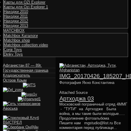
Карты для OZI Explorer
Карты для Ozi Explorer 1
Находки 2010
Находки 2011
Находки 2012
Находки 2013
MATCHBOX
Matchbox Каталоги
Matchbox shop
Matchbox collection video
Corgi Toys
Dinky Toys
Афганистан 87 — 89г.
Государственная граница
IMG_20170426_185207_H
Кладоискатель
Остров Крым
Фотография Яхно Константина
Attached Source
Артходжа 03
Московский пограничный отряд 4ММГ
- "ТУТИ" на Артходже Была
война, а мы такие были молодые…..
Продолжение фотоальбома
Пишите нам mgstudio@list.ru Все
комментария перед публикаци...